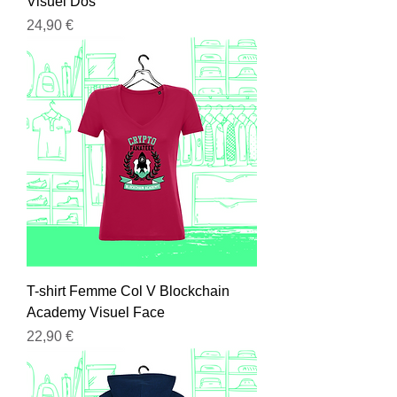
Visuel Dos
Prix
24,90 €
T-shirt Femme Col V Blockchain
Academy Visuel Face
Prix
22,90 €