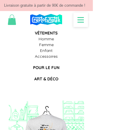
Livraison gratuite à partir de 90€ de commande !
V
Ê
TEMENTS
Homme
Femme
Enfant
Accessoires
POUR LE FUN
ART & D
É
CO