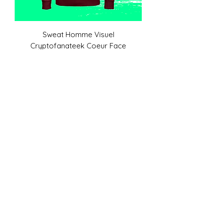
Sweat Homme Visuel
Cryptofanateek Coeur Face
Prix
39,90 €
Ajouter au panier