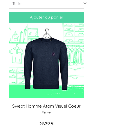
Ajouter au panier
Sweat Homme Atom Visuel Coeur
Face
Prix
39,90 €