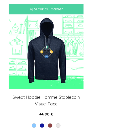
Ajouter au panier
Sweat Hoodie Homme Stablecoin
Visuel Face
Prix
44,90 €