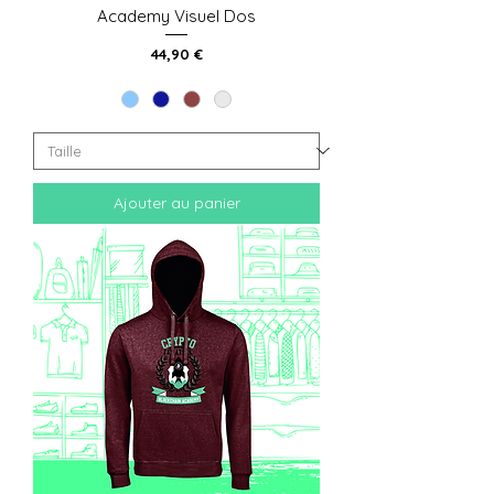
Academy Visuel Dos
Prix
44,90 €
Ajouter au panier