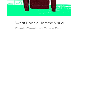
Sweat Hoodie Homme Visuel
CryptoFanateek Coeur Face
Prix
44,90 €
Ajouter au panier