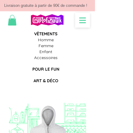
Livraison gratuite à partir de 90€ de commande !
V
Ê
TEMENTS
Homme
Femme
Enfant
Accessoires
POUR LE FUN
ART & D
É
CO