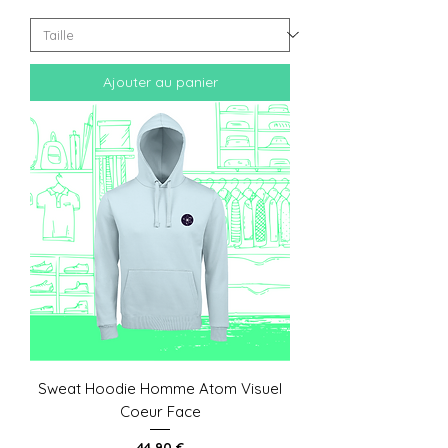
Ajouter au panier
Sweat Hoodie Homme Atom Visuel
Coeur Face
Prix
44,90 €