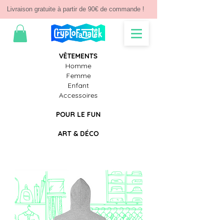
Livraison gratuite à partir de 90€ de commande !
V
Ê
TEMENTS
Homme
Femme
Enfant
Accessoires
POUR LE FUN
ART & D
É
CO