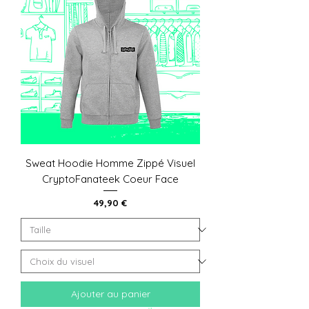
Sweat Hoodie Homme Zippé Visuel
CryptoFanateek Coeur Face
Prix
49,90 €
Ajouter au panier