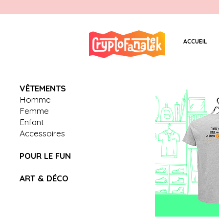
ACCUEIL
V
Ê
TEMENTS
Homme
Femme
Enfant
Accessoires
POUR LE FUN
ART & D
É
CO