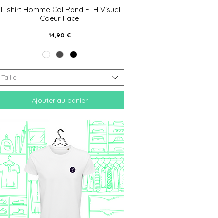
T-shirt Homme Col Rond ETH Visuel
Aperçu rapide
Coeur Face
Prix
14,90 €
Taille
Ajouter au panier