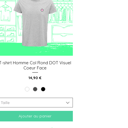
T-shirt Homme Col Rond DOT Visuel
Aperçu rapide
Coeur Face
Prix
14,90 €
Taille
Ajouter au panier