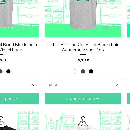
l Rond Blockchain
T-shirt Homme Col Rond Blockchain
 rapide
Aperçu rapide
isuel Face
Academy Visuel Dos
x
Prix
90 €
14,90 €
Taille
au panier
Ajouter au panier