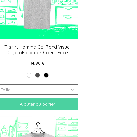
T-shirt Homme Col Rond Visuel
Aperçu rapide
CryptoFanateek Coeur Face
Prix
14,90 €
Taille
Ajouter au panier