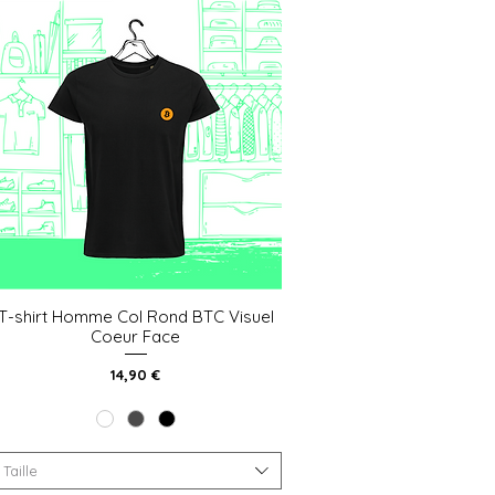
T-shirt Homme Col Rond BTC Visuel
Aperçu rapide
Coeur Face
Prix
14,90 €
Taille