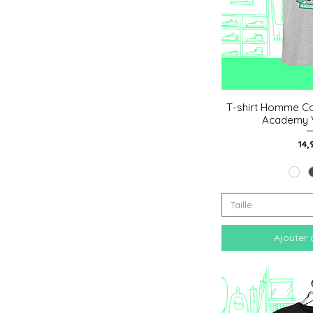
T-shirt Homme Co
Aperçu
Academy V
Pri
14,
Taille
Ajouter 