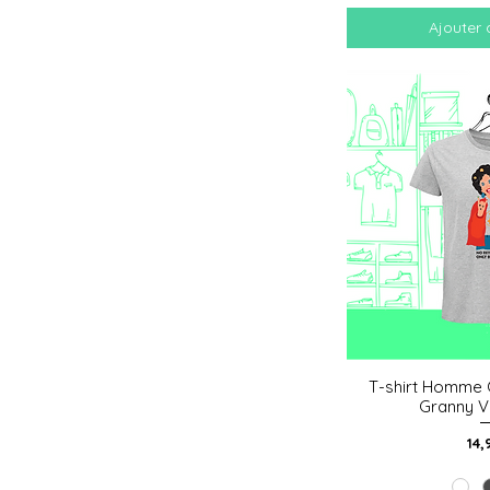
Ajouter 
T-shirt Homme 
Aperçu
Granny V
Pri
14,