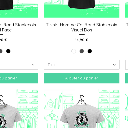
l Rond Stablecoin
T-shirt Homme Col Rond Stablecoin
 rapide
Aperçu rapide
l Face
Visuel Dos
x
Prix
90 €
14,90 €
Taille
au panier
Ajouter au panier