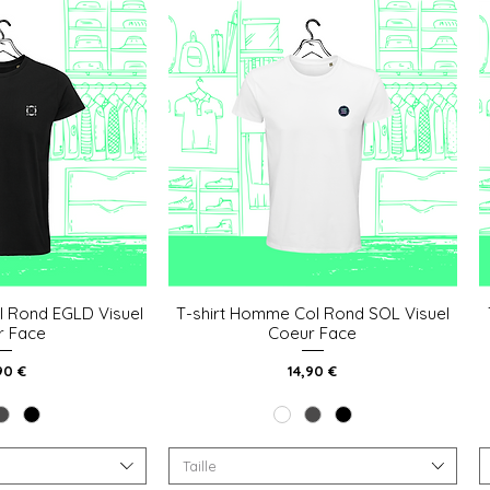
l Rond EGLD Visuel
T-shirt Homme Col Rond SOL Visuel
 rapide
Aperçu rapide
r Face
Coeur Face
x
Prix
90 €
14,90 €
Taille