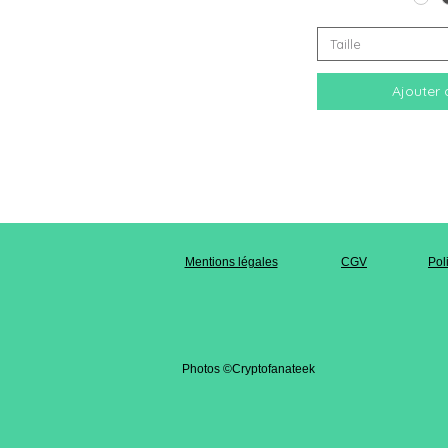
Taille
Ajouter 
Mentions légales
CGV
Pol
Photos ©Cryptofanateek