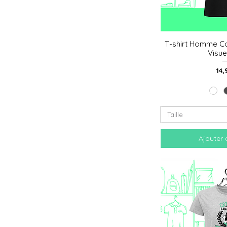
T-shirt Homme Co
Aperçu
Visue
Pri
14,
Taille
Ajouter 