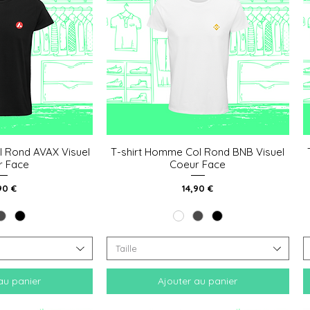
l Rond AVAX Visuel
T-shirt Homme Col Rond BNB Visuel
 rapide
Aperçu rapide
r Face
Coeur Face
x
Prix
90 €
14,90 €
Taille
au panier
Ajouter au panier