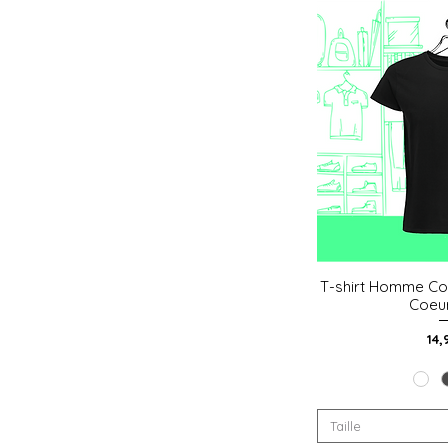
T-shirt Homme Co
Aperçu
Coeu
Pri
14,
Taille