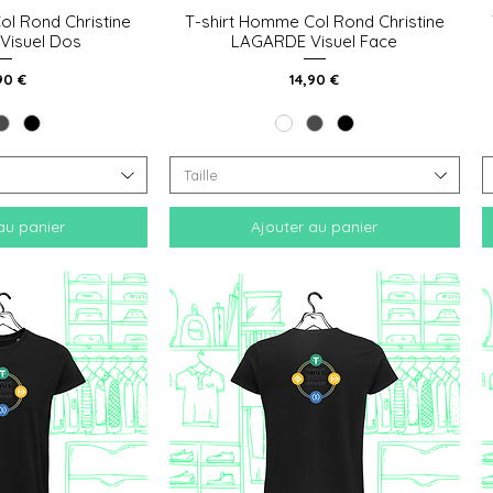
ol Rond Christine
T-shirt Homme Col Rond Christine
 rapide
Aperçu rapide
Visuel Dos
LAGARDE Visuel Face
x
Prix
90 €
14,90 €
Taille
au panier
Ajouter au panier