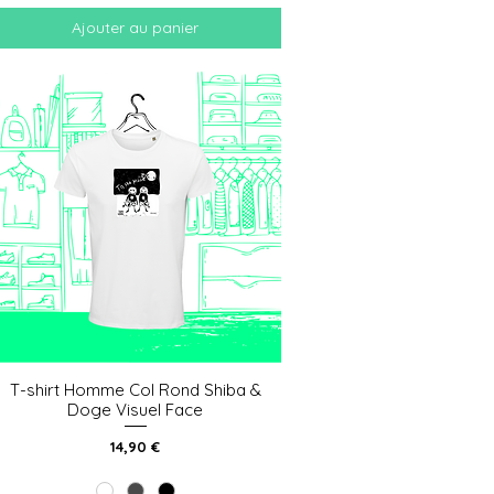
Ajouter au panier
T-shirt Homme Col Rond Shiba &
Aperçu rapide
Doge Visuel Face
Prix
14,90 €