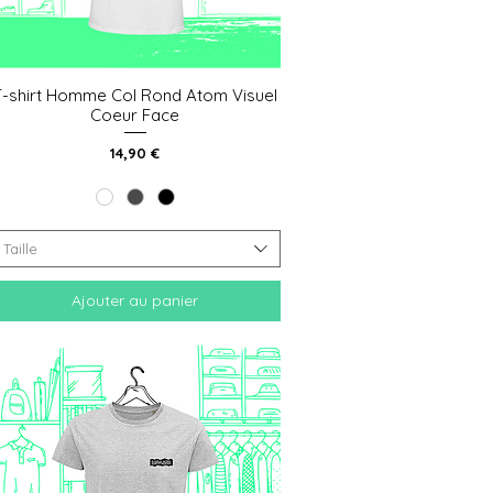
T-shirt Homme Col Rond Atom Visuel
Aperçu rapide
Coeur Face
Prix
14,90 €
Taille
Ajouter au panier