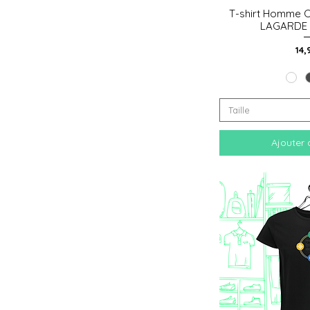
T-shirt Homme C
Aperçu
LAGARDE 
Pri
14,
Taille
Ajouter 