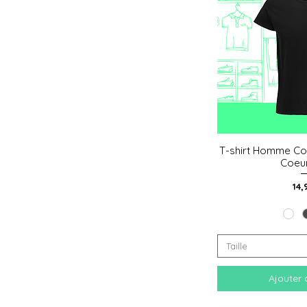
T-shirt Homme Co
Aperçu
Coeu
Pri
14,
Taille
Ajouter 