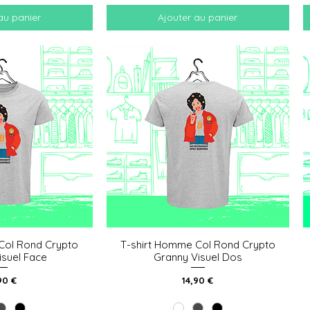
au panier
Ajouter au panier
Col Rond Crypto
T-shirt Homme Col Rond Crypto
 rapide
Aperçu rapide
isuel Face
Granny Visuel Dos
x
Prix
90 €
14,90 €