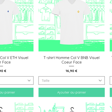
Col V ETH Visuel
T-shirt Homme Col V BNB Visuel
 rapide
Aperçu rapide
r Face
Coeur Face
x
Prix
90 €
16,90 €
Taille
au panier
Ajouter au panier