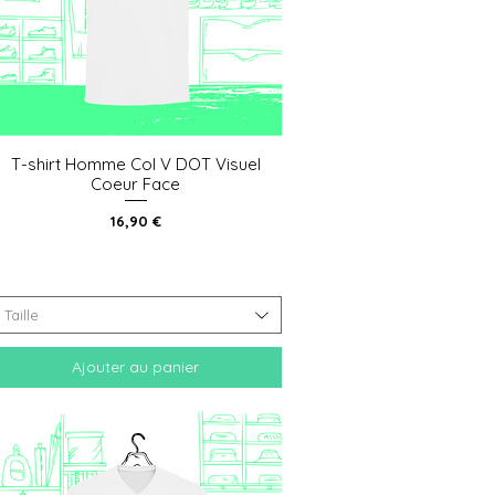
T-shirt Homme Col V DOT Visuel
Aperçu rapide
Coeur Face
Prix
16,90 €
Taille
Ajouter au panier