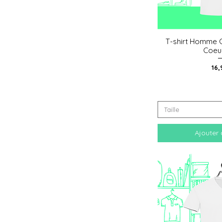
T-shirt Homme C
Aperçu
Coeu
Pri
16,
Taille
Ajouter 