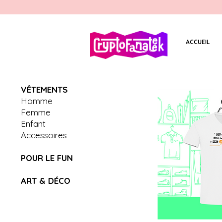
ACCUEIL
V
Ê
TEMENTS
Homme
Femme
Enfant
Accessoires
POUR LE FUN
ART & D
É
CO