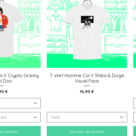
l V Crypto Granny
T-shirt Homme Col V Shiba & Doge
 rapide
Aperçu rapide
el Dos
Visuel Face
x
Prix
90 €
16,90 €
vant
Taille
au panier
Ajouter au panier