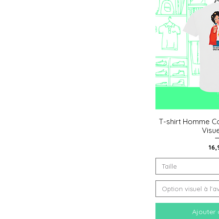
T-shirt Homme Co
Aperçu
Visu
Pri
16,
Taille
Option visuel à l'a
Ajouter 