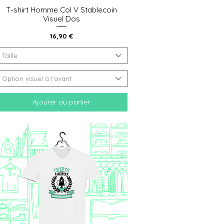
T-shirt Homme Col V Stablecoin
Aperçu rapide
Visuel Dos
Prix
16,90 €
Taille
e gauche)
Option visuel à l'avant
Ajouter au panier