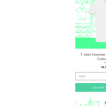
T-shirt Homme 
Aperçu
Coeu
Pri
16,
Taille
Ajouter 