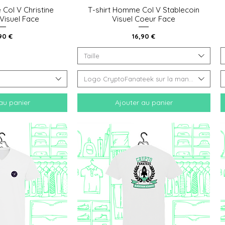
Col V Christine
T-shirt Homme Col V Stablecoin
 rapide
Aperçu rapide
isuel Face
Visuel Coeur Face
x
Prix
90 €
16,90 €
Taille
Logo CryptoFanateek sur la manche (épaul
au panier
Ajouter au panier