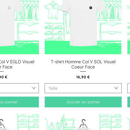
ol V EGLD Visuel
T-shirt Homme Col V SOL Visuel
 rapide
Aperçu rapide
r Face
Coeur Face
x
Prix
90 €
16,90 €
Taille
au panier
Ajouter au panier