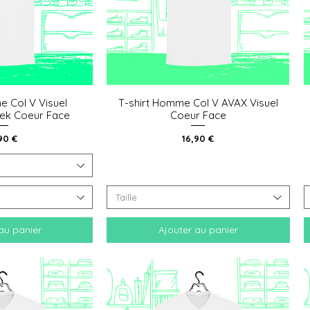
e Col V Visuel
T-shirt Homme Col V AVAX Visuel
 rapide
Aperçu rapide
ek Coeur Face
Coeur Face
x
Prix
90 €
16,90 €
Taille
au panier
Ajouter au panier