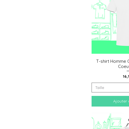
T-shirt Homme C
Aperçu
Coeu
Pri
16,
Taille
Ajouter 