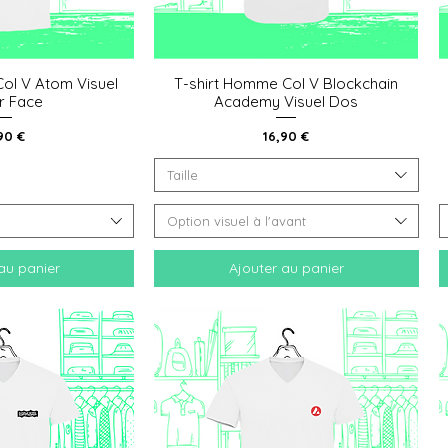
ol V Atom Visuel
T-shirt Homme Col V Blockchain
 rapide
Aperçu rapide
r Face
Academy Visuel Dos
x
Prix
90 €
16,90 €
Taille
Option visuel à l'avant
au panier
Ajouter au panier