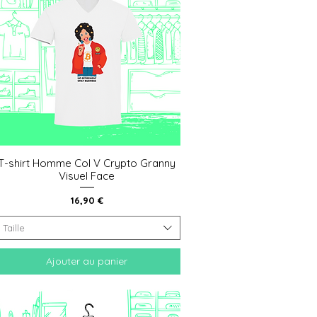
T-shirt Homme Col V Crypto Granny
Aperçu rapide
Visuel Face
Prix
16,90 €
Taille
Ajouter au panier