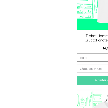
T-shirt Homm
Aperçu
CryptoFanate
Pri
16,
Taille
Choix du visuel
Ajouter 