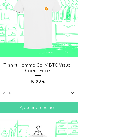
T-shirt Homme Col V BTC Visuel
Aperçu rapide
Coeur Face
Prix
16,90 €
Taille
Ajouter au panier