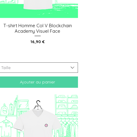
T-shirt Homme Col V Blockchain
Aperçu rapide
Academy Visuel Face
Prix
16,90 €
Taille
Ajouter au panier