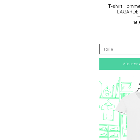
T-shirt Homme 
Aperçu
LAGARDE V
Pri
16,
Taille
Ajouter 