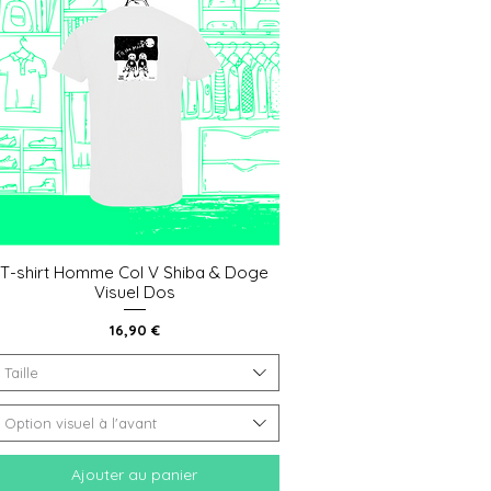
T-shirt Homme Col V Shiba & Doge
Aperçu rapide
Visuel Dos
Prix
16,90 €
Taille
Option visuel à l'avant
Ajouter au panier