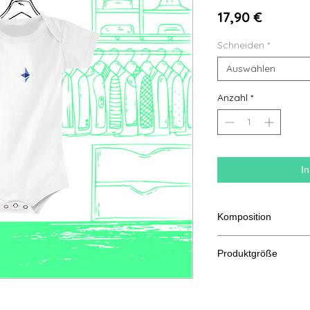
Preis
17,90 €
Schneiden
*
Auswählen
Anzahl
*
I
Komposition
100 % Baumwolle aus 
Produktgröße
Schneiden
3/6
Mona