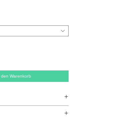
n den Warenkorb
kontrolliert biologischem Anbau
6/12
12/18
te
Monate
Monate