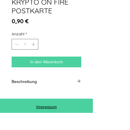
KRYPTO ON FIRE
POSTKARTE
Preis
0,90 €
Anzahl
*
In den Warenkorb
Beschreibung
350 g halbmatt beschichtet
Frontglanzlaminierung Zurück
Format 10 x 15 cm
Impressum
AGB
© Copyright