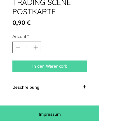
TRADING SCENE
POSTKARTE
Preis
0,90 €
Anzahl
*
In den Warenkorb
Beschreibung
350 g halbmatt beschichtet
Frontglanzlaminierung Zurück
Format 10 x 15 cm
Impressum
AGB
© Copyright