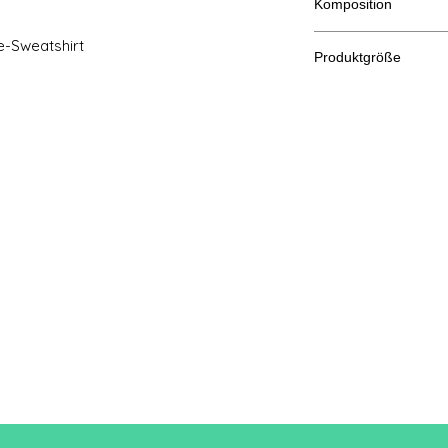
Komposition
80 % ringgesponnene
e-Sweatshirt
Produktgröße
Sch
XS
S
neid
en
A/B
69/4
70/
8
1
Eine Länge
B: Brustweite