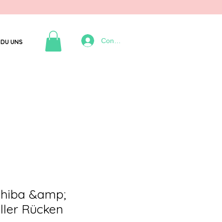
Connexion
DU UNS
Shiba &amp;
ller Rücken