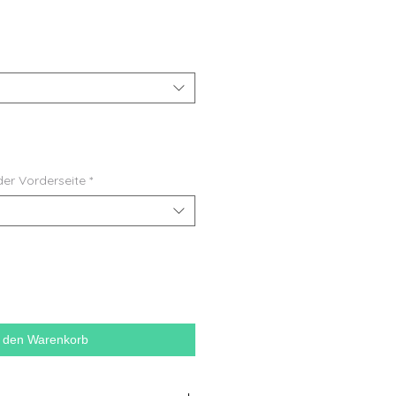
der Vorderseite
*
n den Warenkorb