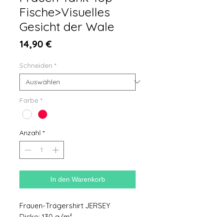
Fische>Visuelles
Gesicht der Wale
Preis
14,90 €
Schneiden
*
Farbe
*
Anzahl
*
In den Warenkorb
Frauen-Trägershirt JERSEY
Dicke: 130 g/m²