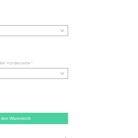
der Vorderseite
*
n den Warenkorb