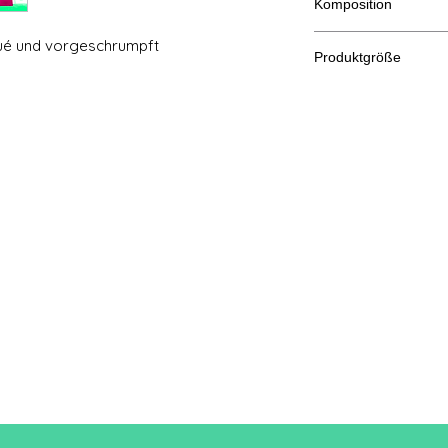
Komposition
100% Baumwolle
ué und vorgeschrumpft
Produktgröße
Schn
XS
eiden
A/B
61/88
Eine Länge
B: Büste