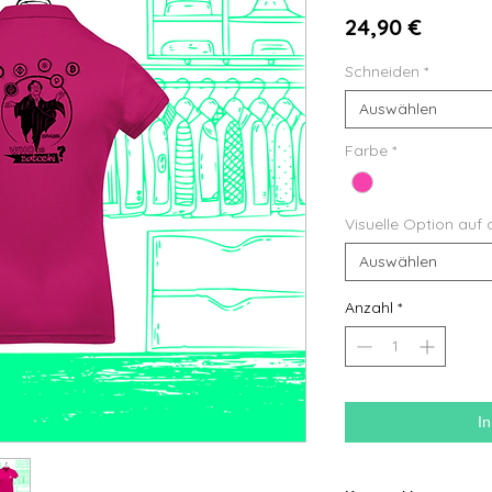
Preis
24,90 €
Schneiden
*
Auswählen
Farbe
*
Visuelle Option auf 
Auswählen
Anzahl
*
I