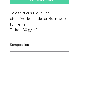
Poloshirt aus Pique und
einlaufvorbehandelter Baumwolle
für Herren
Dicke: 180 g/m²
Komposition
100% Baumwolle
Taille du produit
Schneiden
S
m
L
XL
Impressum
A/B
70/50
72/53
74/56
76/59
AGB
Eine Länge
B: Brustweite
© Copyright
Datenschutz-Bestimmungen