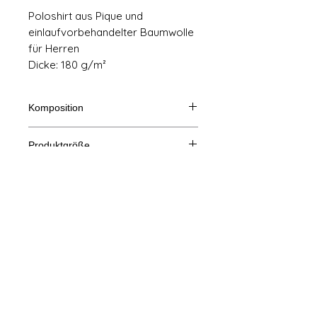
Poloshirt aus Pique und
einlaufvorbehandelter Baumwolle
für Herren
Dicke: 180 g/m²
Komposition
100% Baumwolle
Produktgröße
Schneiden
S
m
L
XL
Impressum
A/B
70/50
72/53
74/56
76/59
AGB
Eine Länge
B: Brustweite
© Copyright
Datenschutz-Bestimmungen
kontaktiere uns