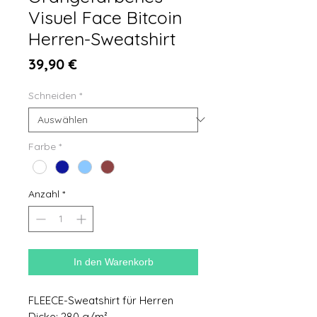
Visuel Face Bitcoin
Herren-Sweatshirt
Preis
39,90 €
Schneiden
*
Farbe
*
Anzahl
*
In den Warenkorb
FLEECE-Sweatshirt für Herren
Dicke: 280 g/m²