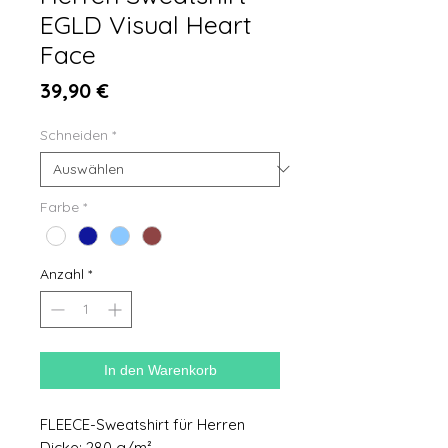
EGLD Visual Heart
Face
Preis
39,90 €
Schneiden
*
Farbe
*
Anzahl
*
In den Warenkorb
FLEECE-Sweatshirt für Herren
Dicke: 280 g/m²