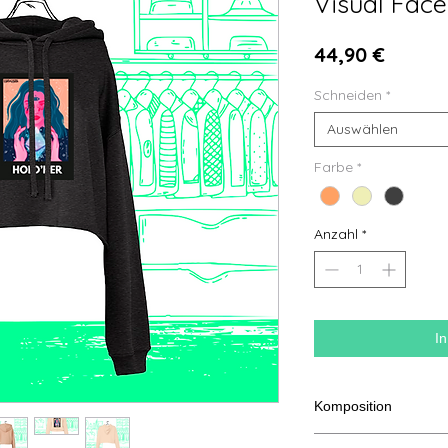
Visual Face
Preis
44,90 €
Schneiden
*
Auswählen
Farbe
*
Anzahl
*
I
Komposition
52 % gekämmte ring