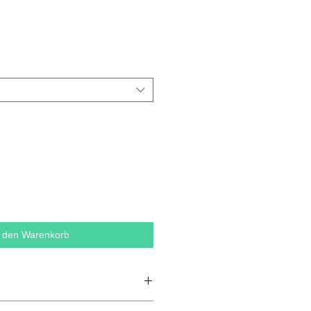
n den Warenkorb
gesponnene Airlume-Baumwolle,