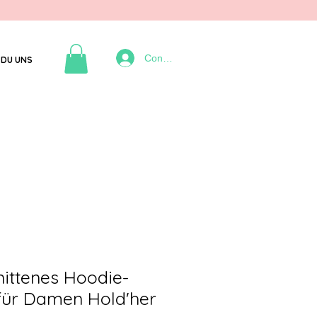
Connexion
DU UNS
ittenes Hoodie-
 für Damen Hold'her