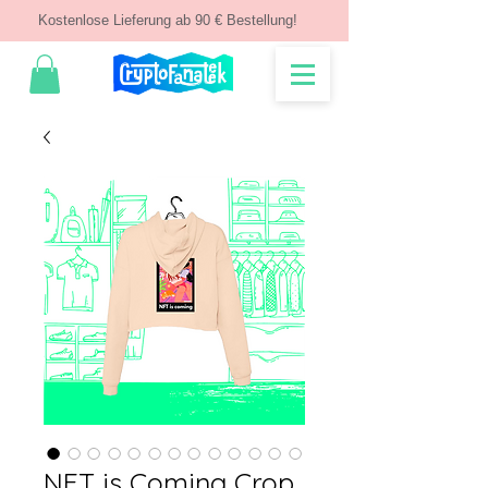
Kostenlose Lieferung ab 90 € Bestellung!
NFT is Coming Crop