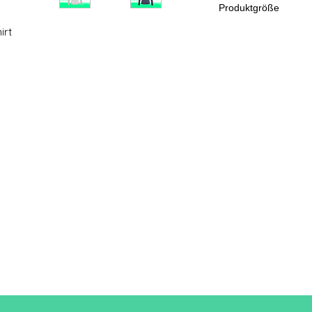
Produktgröße
irt
Schn
XS
eiden
A/B
62/44
Eine Länge
B: Brustweite