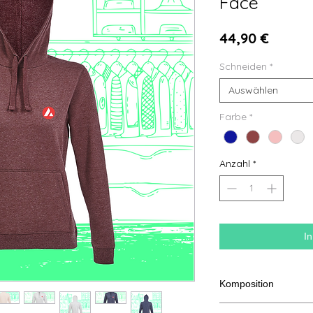
Face
Preis
44,90 €
Schneiden
*
Auswählen
Farbe
*
Anzahl
*
I
Komposition
80 % ringgesponnene