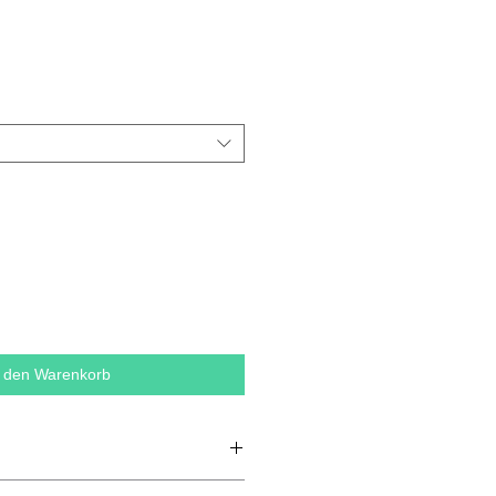
n den Warenkorb
 Baumwolle, 20 % Polyester