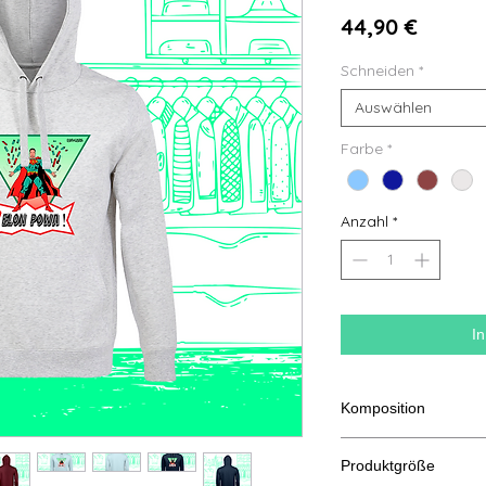
Preis
44,90 €
Schneiden
*
Auswählen
Farbe
*
Anzahl
*
I
Komposition
80 % ringgesponnene
Produktgröße