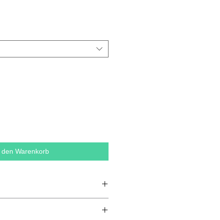
n den Warenkorb
 Baumwolle, 20 % Polyester