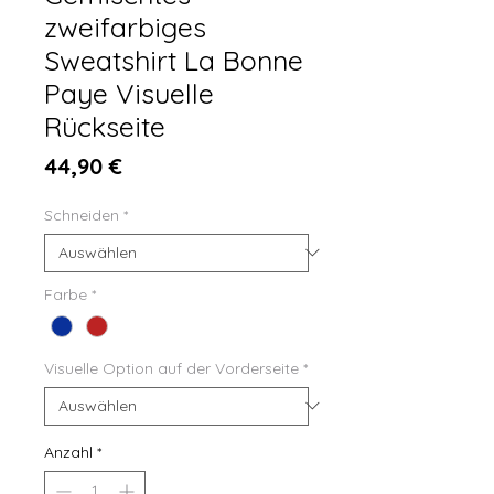
zweifarbiges
Sweatshirt La Bonne
Paye Visuelle
Rückseite
Preis
44,90 €
Schneiden
*
Farbe
*
Visuelle Option auf der Vorderseite
*
Anzahl
*