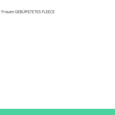
A/B
83,5/
ür Frauen GEBÜRSTETES FLEECE
49
Eine Länge
B: Brustweite