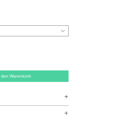
n den Warenkorb
e, gekämmte Bio-Baumwolle, 15 %
S
m
L
XL