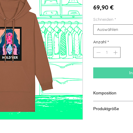
Preis
69,90 €
Schneiden
*
Auswählen
Anzahl
*
I
Komposition
85 % ringgesponnen
Produktgröße
recycelter Polyester
Schn
XS
eiden