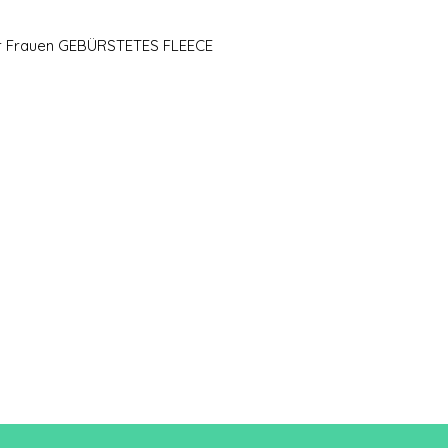
eiden
ür Frauen GEBÜRSTETES FLEECE
A/B
83,5/
49
Eine Länge
B: Brustweite