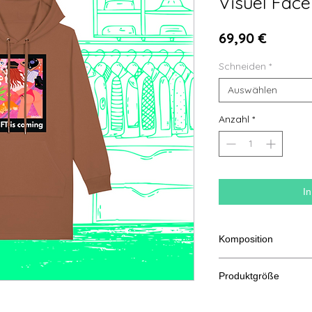
Visuel Face
Preis
69,90 €
Schneiden
*
Auswählen
Anzahl
*
I
Komposition
85 % gesponnene un
Produktgröße
recyceltes Polyester
Schn
XS