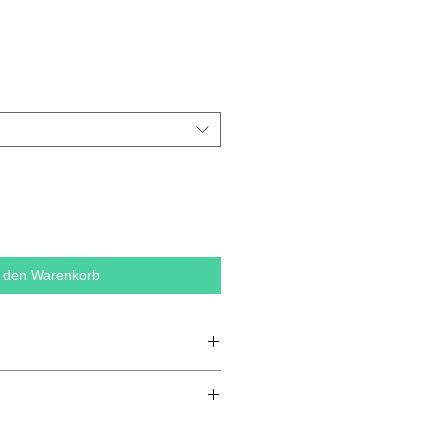
n den Warenkorb
d gekämmte Bio-Baumwolle, 15 %
S
m
L
XL