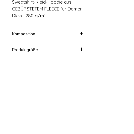
Sweatshirt-Kleid-Hoodie aus
GEBÜRSTETEM FLEECE für Damen
Dicke: 280 g/m²
Komposition
80 % Baumwolle, 20 % Polyester
Produktgröße
Schneiden
XS
S
m
L
Impressum
A/B
86/50
88/53
90/56
92/59
AGB
Eine Länge
B: Brustweite
© Copyright
Datenschutz-Bestimmungen
kontaktiere uns
Folge uns