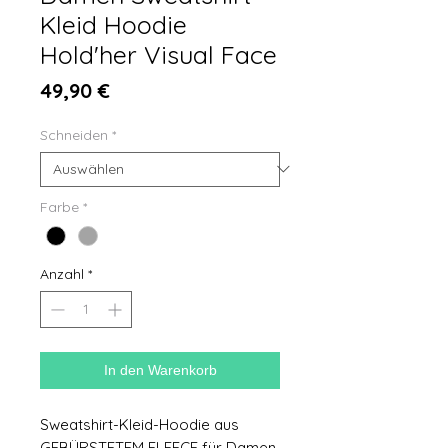
Kleid Hoodie
Hold'her Visual Face
Preis
49,90 €
Schneiden
*
Farbe
*
Anzahl
*
In den Warenkorb
Sweatshirt-Kleid-Hoodie aus
GEBÜRSTETEM FLEECE für Damen