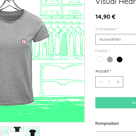
Visual Hear
Preis
14,90 €
Schneiden
*
Auswählen
Farbe
*
Anzahl
*
I
Komposition
100 % Baumwolle aus 