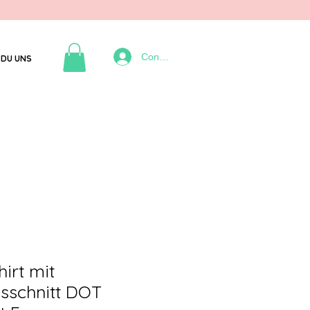
Connexion
DU UNS
irt mit
sschnitt DOT