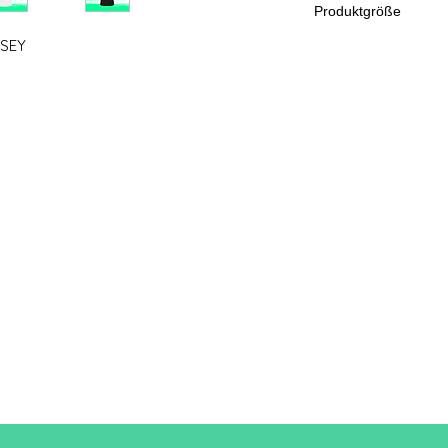
Produktgröße
RSEY
Schnei
S
den
A/B
61/41
Eine Länge
B: Brustweite