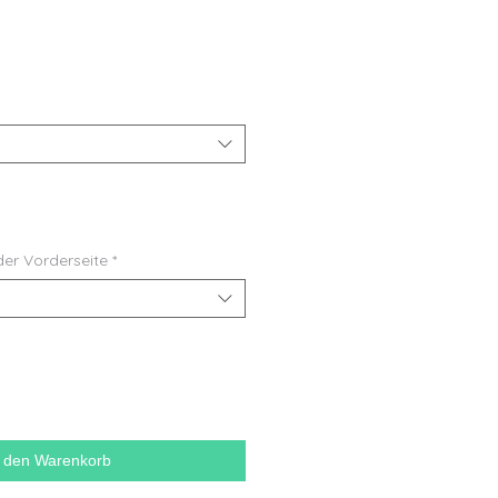
der Vorderseite
*
n den Warenkorb