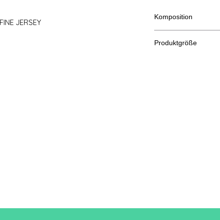
Komposition
 FINE JERSEY
70 % Polyester, 30 %
Produktgröße
Schn
XS
eiden
A/B
61/42
Eine Länge
B: Brustweite