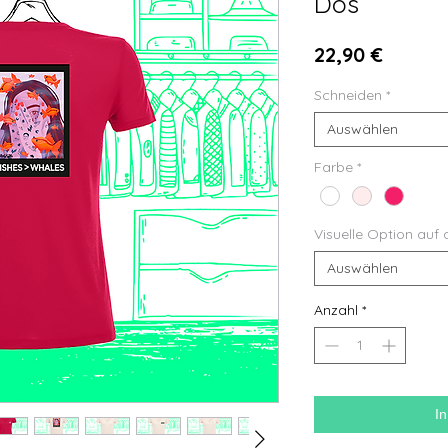
Dos
Preis
22,90 €
Schneiden
*
Auswählen
Farbe
*
Visuelle Option auf 
Auswählen
Anzahl
*
I