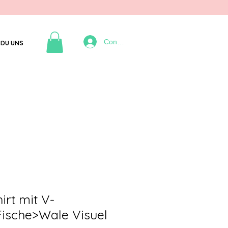
Connexion
DU UNS
irt mit V-
Fische>Wale Visuel