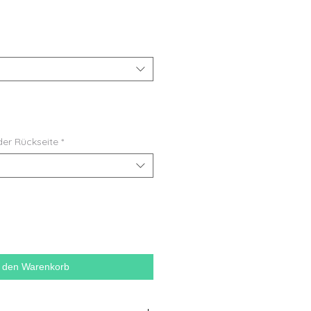
der Rückseite
*
n den Warenkorb