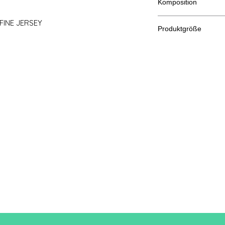
Komposition
70 % Polyester, 30 %
 FINE JERSEY
Produktgröße
Schn
XS
eiden
A/B
61/42
Eine Länge
B: Brustweite