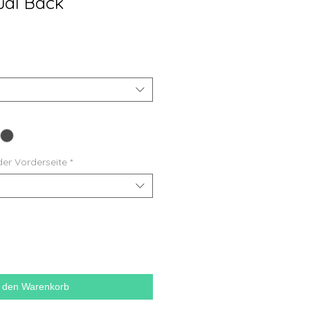
ual Back
der Vorderseite
*
n den Warenkorb