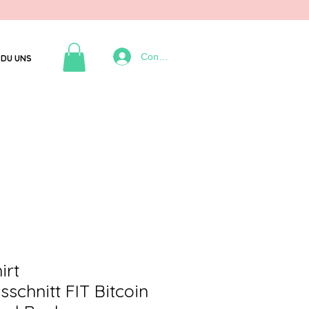
Connexion
DU UNS
irt
schnitt FIT Bitcoin