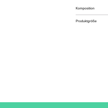
Komposition
100 % halbgekämmte
Produktgröße
Schn
S
eiden
A/B
70/48
Eine Länge
B: Brustweite