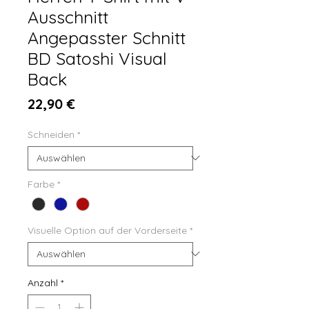
Ausschnitt
Angepasster Schnitt
BD Satoshi Visual
Back
Preis
22,90 €
Schneiden
*
Farbe
*
Visuelle Option auf der Vorderseite
*
Anzahl
*