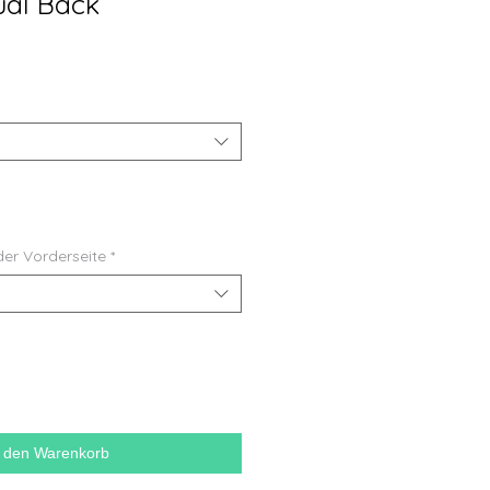
ual Back
der Vorderseite
*
n den Warenkorb