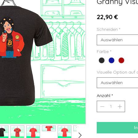
Granny Vis
Preis
22,90 €
Schneiden
*
Auswählen
Farbe
*
Visuelle Option auf 
Auswählen
Anzahl
*
I