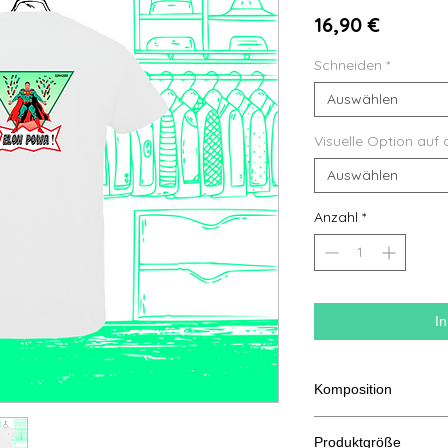
Preis
16,90 €
Schneiden
*
Auswählen
Visuelle Option auf 
Auswählen
Anzahl
*
I
Komposition
100 % halbgekämmte
Produktgröße