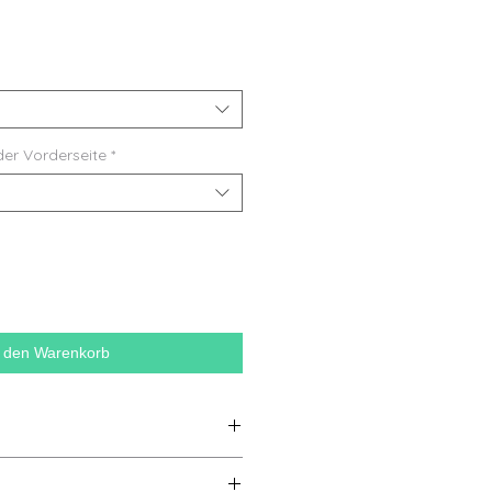
der Vorderseite
*
n den Warenkorb
, ringgesponnene Baumwolle