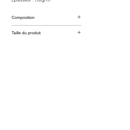
Composition
100% polyester
Taille du produit
Taille
0
1
2
Legal Notice
XS/S
M/L
XL/XXL
GTC
A/B
65/38
67/44
69/50
© Copyright
A : Longueur
B : Largeur de poitrine
Privacy Policy
contact us
Follow us
Secure payment with Visa, MasterCard,