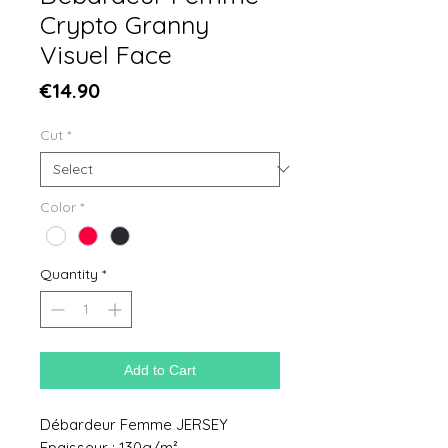
Crypto Granny
Visuel Face
Price
€14.90
Cut
*
Color
*
Quantity
*
Add to Cart
Débardeur Femme JERSEY
Epaisseur : 130g/m²