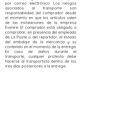
por correo electrónico. Los riesgos
asociados al transporte son
responsabilidad del comprador desde
el momento en que los artículos salen
de las instalaciones de la empresa
Evenire. El comprador está obligado a
comprobar, en presencia del empleado
de La Poste o del repartidor, el estado
del embalaje de la mercancía y su
contenido en el momento de la entrega.
En caso de daños durante el
transporte, cualquier protesta debe
hacerse al transportista dentro de los
tres días posteriores a la entrega.
Artículo 8. Garantía
Todos los productos suministrados por
la empresa Evenire se benefician de la
garantía legal prevista por los artículos
1641 y siguientes del Código Civil. En
caso de incumplimiento de un producto
vendido, podrá ser devuelto a la
empresa Evenire que lo recogerá,
cambiará o reembolsará. Todas las