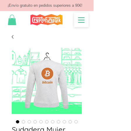
¡Envío gratuito en pedidos superiores a 90€!
Sudadera Mujer