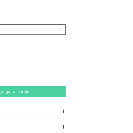
gregar al carrito
n anillos, 20 % poliéster