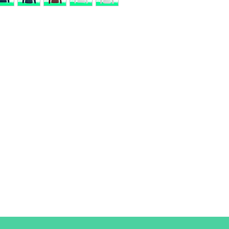
Tama
XS
ño
A/B
62/44
Una longitud
B: Ancho del pecho