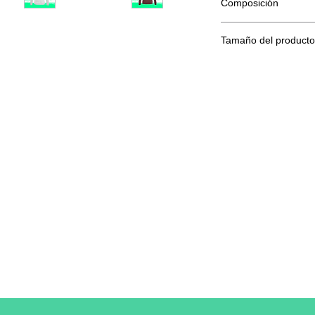
Composición
80 % algodón hilado e
Tamaño del producto
Tama
XS
ño
A/B
62/44
Una longitud
B: Ancho del pecho