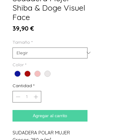
Shiba & Doge Visuel
Face
Precio
39,90 €
Tamaño
*
Color
*
Cantidad
*
Agregar al carrito
SUDADERA POLAR MUJER
Grosor: 280 g/m²