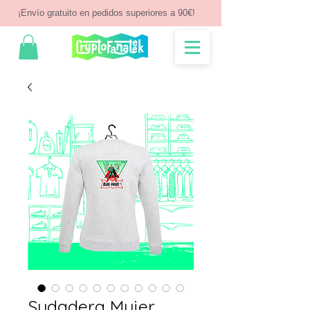
¡Envío gratuito en pedidos superiores a 90€!
Sudadera Mujer