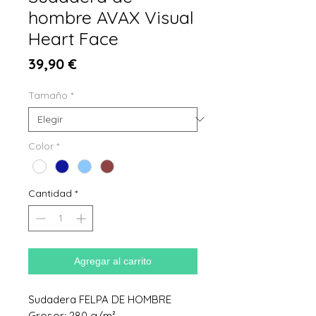
hombre AVAX Visual
Heart Face
Precio
39,90 €
Tamaño
*
Color
*
Cantidad
*
Agregar al carrito
Sudadera FELPA DE HOMBRE
Grosor: 280 g/m²