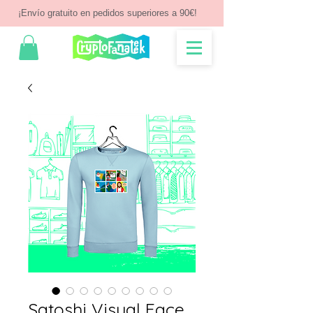
¡Envío gratuito en pedidos superiores a 90€!
Satoshi Visual Face