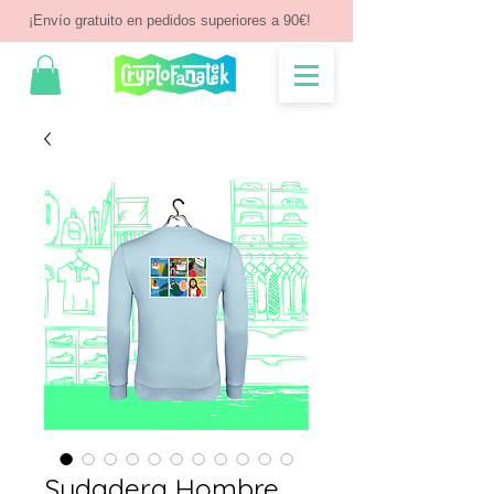
¡Envío gratuito en pedidos superiores a 90€!
Sudadera Hombre