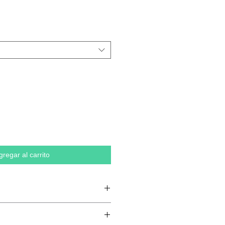
gregar al carrito
n anillos, 20 % poliéster