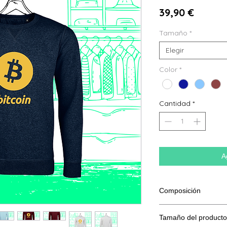
Precio
39,90 €
Tamaño
*
Elegir
Color
*
Cantidad
*
A
Composición
80 % algodón hilado e
Tamaño del producto