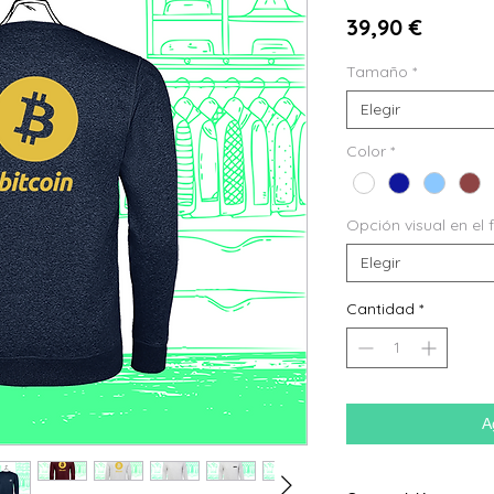
Precio
39,90 €
Tamaño
*
Elegir
Color
*
Opción visual en el 
Elegir
Cantidad
*
A