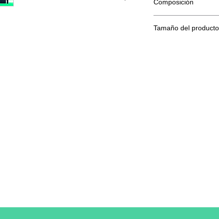
Composición
80 % algodón hilado e
Tamaño del producto
Tama
S
ño
A/B
71/51
Una longitud
B: Ancho del pecho