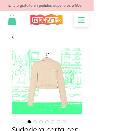
¡Envío gratuito en pedidos superiores a 90€!
Sudadera corta con