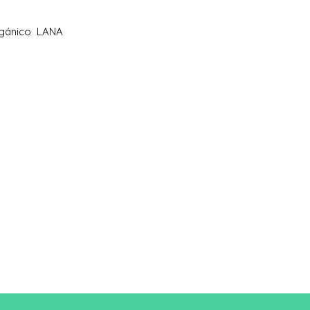
o
rgánico LANA
cm
106/11
6cm
A/B
49/39
Una longitud
B: Ancho del pecho