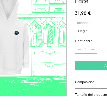
Face
Precio
31,90 €
Tamaño
*
Elegir
Cantidad
*
A
Composición
80% Algodón procede
Tamaño del producto
Poliéster Reciclado
Tamañ
6 años