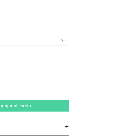
gregar al carrito
n anillos, 20 % poliéster