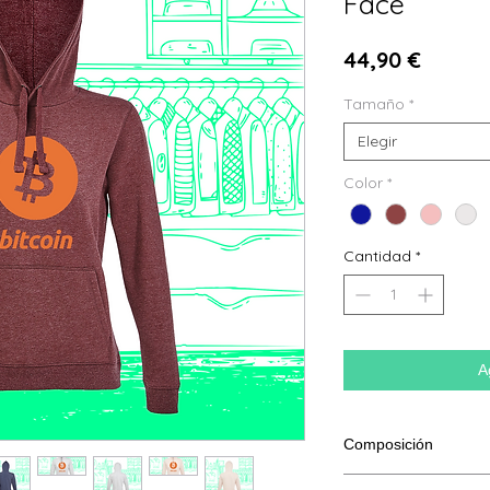
Face
Precio
44,90 €
Tamaño
*
Elegir
Color
*
Cantidad
*
A
Composición
80 % algodón hilado e