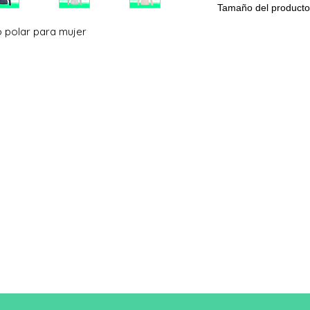
Tamaño del producto
 polar para mujer
Tama
XS
ño
A/B
62/44
Una longitud
B: Ancho del pecho