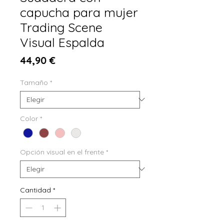
capucha para mujer
Trading Scene
Visual Espalda
Precio
44,90 €
Tamaño
*
Color
*
Opción visual en el frente
*
Cantidad
*