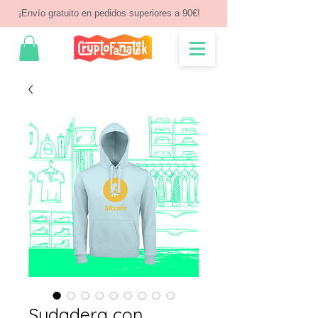
¡Envío gratuito en pedidos superiores a 90€!
Sudadera con