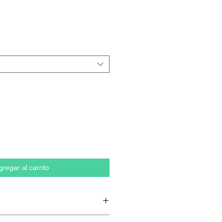
gregar al carrito
n anillo, 20 % poliéster