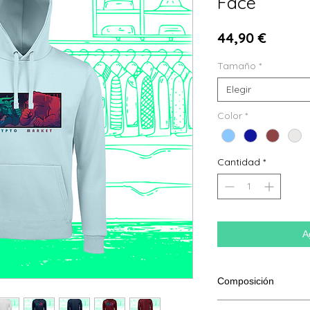
Face
Precio
44,90 €
Tamaño
*
Elegir
Color
*
Cantidad
*
A
Composición
80 % algodón hilado e