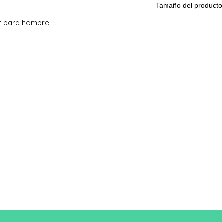
Tamaño del producto
r para hombre
Tama
S
ño
A/B
68/51
Una longitud
B: Ancho del pecho